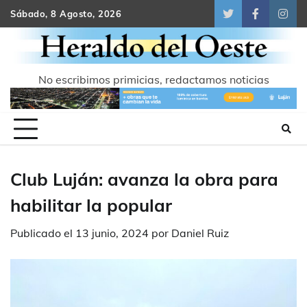
Skip
Sábado, 8 Agosto, 2026
Twitter
Facebook
Inst
to
content
No escribimos primicias, redactamos noticias
Club Luján: avanza la obra para
habilitar la popular
Publicado el
13 junio, 2024
por
Daniel Ruiz