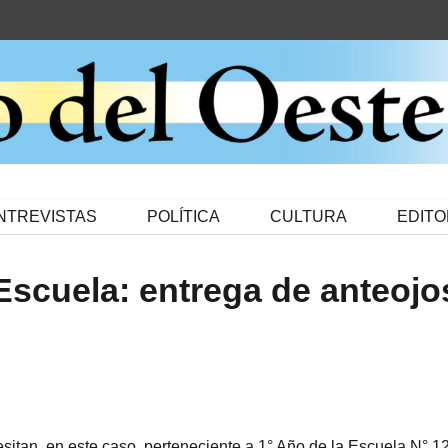
NTREVISTAS
POLÍTICA
CULTURA
EDITO
Escuela: entrega de anteojo
sitan, en este caso, perteneciente a 1° Año de la Escuela N° 1