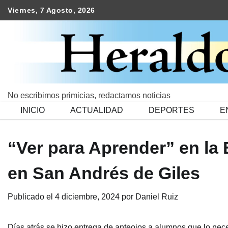
Skip
Viernes, 7 Agosto, 2026
to
content
No escribimos primicias, redactamos noticias
INICIO
ACTUALIDAD
DEPORTES
E
“Ver para Aprender” en la 
en San Andrés de Giles
Publicado el
4 diciembre, 2024
por
Daniel Ruiz
Días atrás se hizo entrega de anteojos a alumnos que lo nece