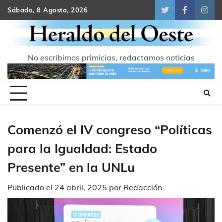
Skip
Sábado, 8 Agosto, 2026
Twitter
Facebook
Inst
to
content
No escribimos primicias, redactamos noticias
Comenzó el IV congreso “Políticas
para la Igualdad: Estado
Presente” en la UNLu
Publicado el
24 abril, 2025
por
Redacción