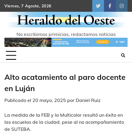
Skip
Viernes, 7 Agosto, 2026
Twitter
Facebook
Inst
to
content
No escribimos primicias, redactamos noticias
Alto acatamiento al paro docente
en Luján
Publicado el
20 mayo, 2025
por
Daniel Ruiz
La medida de la FEB y la Multicolor resultó un éxito en
las escuelas de la ciudad, pese al no acompañamiento
de SUTEBA.