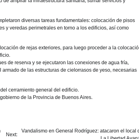
o de ampliar la infraestructura sanitaria, sumar servicios y
mpletaron diversas tareas fundamentales: colocación de pisos
es y veredas perimetrales en torno a los edificios, así como
locación de rejas exteriores, para luego proceder a la colocaci
icio.
ques de reserva y se ejecutaron las conexiones de agua fría,
l armado de las estructuras de cielorrasos de yeso, necesarias
el cerramiento general del edificio.
 gobierno de la Provincia de Buenos Aires.
n
Vandalismo en General Rodríguez: atacaron el local 
Next:
La Libertad Avan