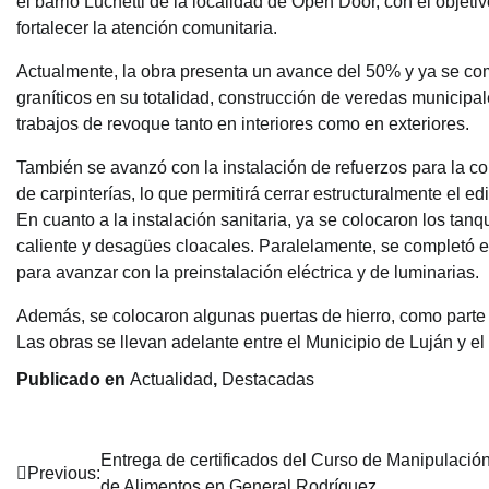
el barrio Luchetti de la localidad de Open Door, con el objetiv
fortalecer la atención comunitaria.
Actualmente, la obra presenta un avance del 50% y ya se co
graníticos en su totalidad, construcción de veredas municipal
trabajos de revoque tanto en interiores como en exteriores.
También se avanzó con la instalación de refuerzos para la co
de carpinterías, lo que permitirá cerrar estructuralmente el edif
En cuanto a la instalación sanitaria, ya se colocaron los tan
caliente y desagües cloacales. Paralelamente, se completó e
para avanzar con la preinstalación eléctrica y de luminarias.
Además, se colocaron algunas puertas de hierro, como parte d
Las obras se llevan adelante entre el Municipio de Luján y el
Publicado en
Actualidad
,
Destacadas
Navegación
Entrega de certificados del Curso de Manipulació
Previous:
de Alimentos en General Rodríguez