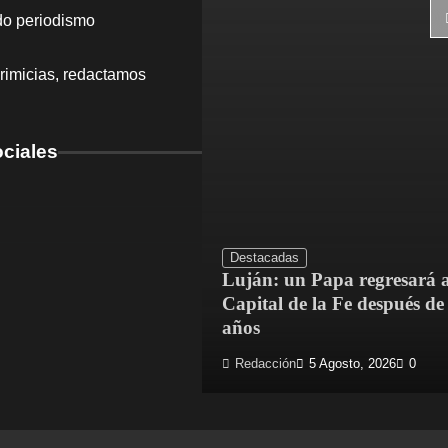
do periodismo
rimicias, redactamos
ciales
Destacadas
Luján: un Papa regresará a
dríguez mejoró el
Capital de la Fe después de
Escuela N.° 4
años
 Agosto, 2026
0
Redacción
5 Agosto, 2026
0