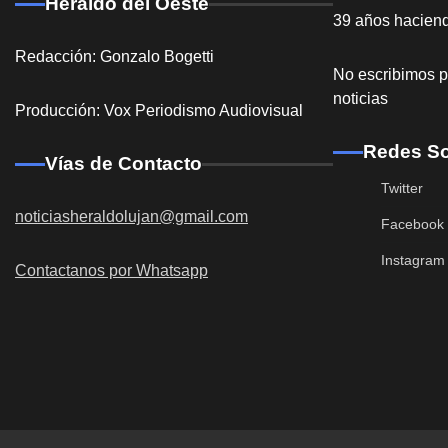
Heraldo del Oeste
39 años hacien
Redacción: Gonzalo Bogetti
No escribimos p
noticias
Producción: Vox Periodismo Audiovisual
Redes So
Vías de Contacto
Twitter
noticiasheraldolujan@gmail.com
Facebook
Instagram
Contactanos por Whatsapp
Destacadas
General Ro
acceso a la 
Redacción
5