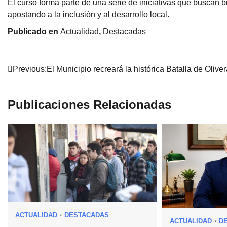
El curso forma parte de una serie de iniciativas que buscan b
apostando a la inclusión y al desarrollo local.
Publicado en
Actualidad
,
Destacadas
Navegación
Previous:
El Municipio recreará la histórica Batalla de Olive
de
Publicaciones Relacionadas
entradas
ACTUALIDAD
DESTACADAS
ACTUALIDAD
D