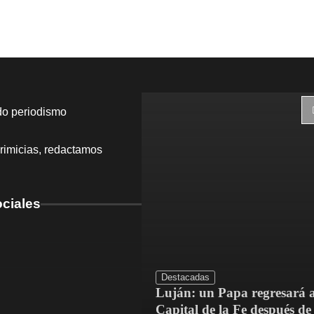
do periodismo
rimicias, redactamos
ciales
Destacadas
Luján: un Papa regresará a
dríguez mejoró el
Capital de la Fe después de