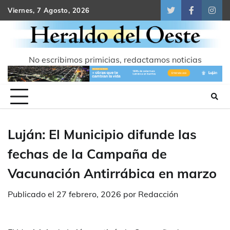
Skip
Viernes, 7 Agosto, 2026
Twitter
Facebook
Inst
to
content
No escribimos primicias, redactamos noticias
Luján: El Municipio difunde las
fechas de la Campaña de
Vacunación Antirrábica en marzo
Publicado el
27 febrero, 2026
por
Redacción